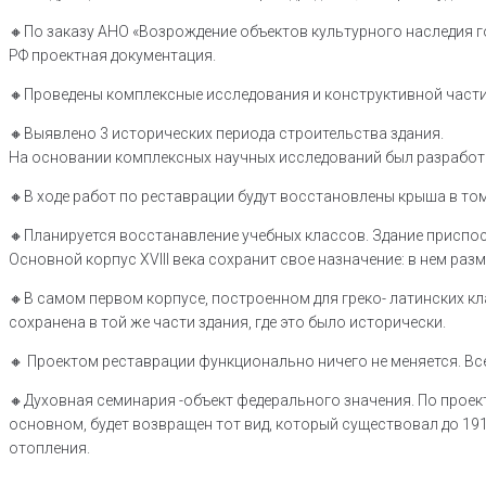
🔸По заказу АНО «Возрождение объектов культурного наследия 
РФ проектная документация.
🔸Проведены комплексные исследования и конструктивной части п
🔸Выявлено 3 исторических периода строительства здания.
На основании комплексных научных исследований был разработа
🔸В ходе работ по реставрации будут восстановлены крыша в том
🔸Планируется восстанавление учебных классов. Здание приспо
Основной корпус XVIII века сохранит свое назначение: в нем раз
🔸В самом первом корпусе, построенном для греко- латинских кл
сохранена в той же части здания, где это было исторически.
🔸 Проектом реставрации функционально ничего не меняется. Вс
🔸Духовная семинария -объект федерального значения. По проек
основном, будет возвращен тот вид, который существовал до 19
отопления.