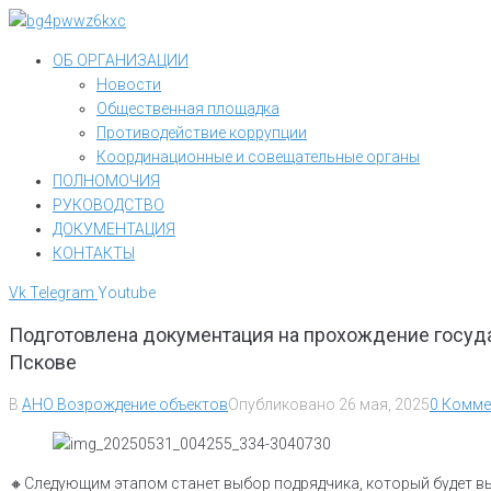
Перейти
к
ОБ ОРГАНИЗАЦИИ
контенту
Новости
Общественная площадка
Противодействие коррупции
Координационные и совещательные органы
ПОЛНОМОЧИЯ
РУКОВОДСТВО
ДОКУМЕНТАЦИЯ
КОНТАКТЫ
Vk
Telegram
Youtube
Подготовлена документация на прохождение госуд
Пскове
В
АНО Возрождение объектов
Опубликовано
26 мая, 2025
0 Комме
🔸Следующим этапом станет выбор подрядчика, который будет вы