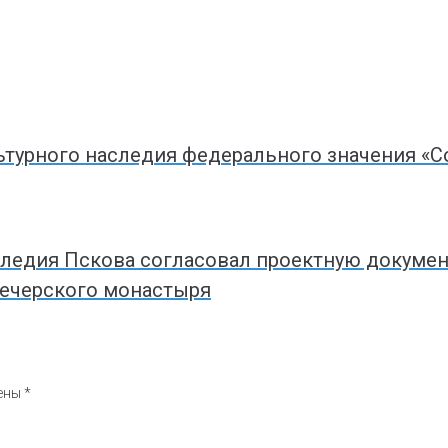
турного наследия федерального значения «Соб
следия Пскова согласовал проектную докумен
Печерского монастыря
чены
*