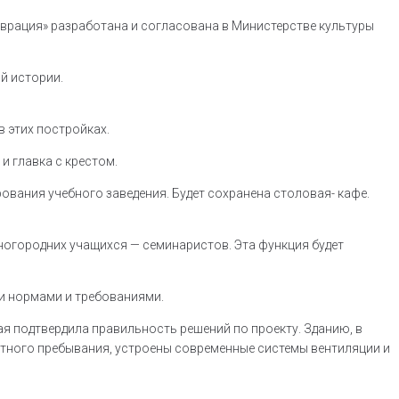
аврация» разработана и согласована в Министерстве культуры
й истории.
 этих постройках.
и главка с крестом.
вания учебного заведения. Будет сохранена столовая- кафе.
иногородних учащихся — семинаристов. Эта функция будет
ми нормами и требованиями.
ая подтвердила правильность решений по проекту. Зданию, в
ртного пребывания, устроены современные системы вентиляции и