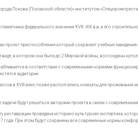
города Пскова (Псковской области)» институтом «Спецпроектрест
амятника федерального значения XVIII -XlX в.в, и его строительно
н проект приспособления который сохраняет учебные заведения в
 виде, в котором она была до 2 Мировой войны, воссозданы купол 
сабливается в соответствии с современными нормами функциониро
местятся аудитории.
ассов в XVIII веке, позже располгались комнаты для проживания 
е задачи будут решаться авторами проекта в связи с современны
ту реставрации проведена историко-культурная экспертиза, котор
17 года. При этом будут сохранены все современные нормы комфо