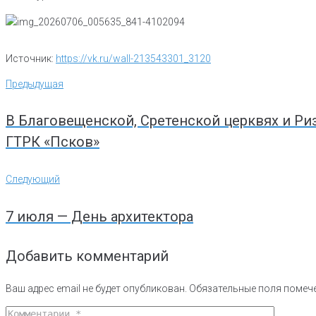
Источник:
https://vk.ru/wall-213543301_3120
Навигация
Предыдущая
Предыдущая
по
записям
В Благовещенской, Сретенской церквях и Ри
ГТРК «Псков»
Следующий
Следующий
7 июля — День архитектора
Добавить комментарий
Ваш адрес email не будет опубликован.
Обязательные поля поме