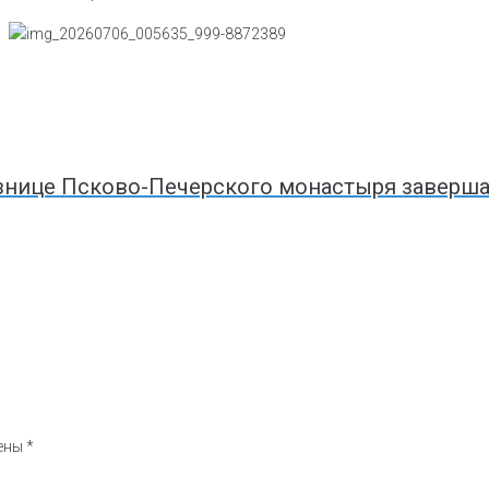
знице Псково-Печерского монастыря заверша
чены
*