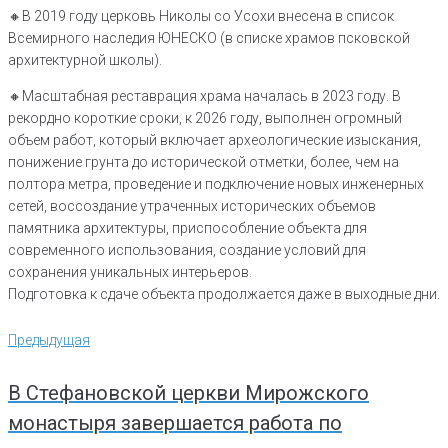
🔸В 2019 году церковь Николы со Усохи внесена в список
Всемирного наследия ЮНЕСКО (в списке храмов псковской
архитектурной школы).
🔸Масштабная реставрация храма началась в 2023 году. В
рекордно короткие сроки, к 2026 году, выполнен огромный
объем работ, который включает археологические изыскания,
понижение грунта до исторической отметки, более, чем на
полтора метра, проведение и подключение новых инженерных
сетей, воссоздание утраченных исторических объемов
памятника архитектуры, приспособление объекта для
современного использования, создание условий для
сохранения уникальных интерьеров.
Подготовка к сдаче объекта продолжается даже в выходные дни.
Навигация
Предыдущая
Предыдущая
по
записям
В Стефановской церкви Мирожского
монастыря завершается работа по