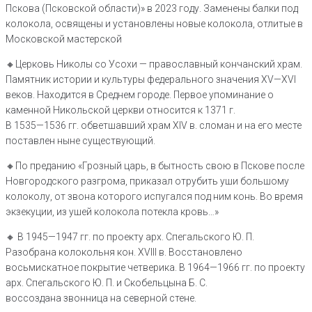
Пскова (Псковской области)» в 2023 году. Заменены балки под
колокола, освящены и установлены новые колокола, отлитые в
Московской мастерской
🔸Церковь Николы со Усохи — православный кончанский храм.
Памятник истории и культуры федерального значения XV—XVI
веков. Находится в Среднем городе. Первое упоминание о
каменной Никольской церкви относится к 1371 г.
В 1535—1536 гг. обветшавший храм XIV в. сломан и на его месте
поставлен ныне существующий.
🔸По преданию «Грозный царь, в бытность свою в Пскове после
Новгородского разгрома, приказал отрубить уши большому
колоколу, от звона которого испугался под ним конь. Во время
экзекуции, из ушей колокола потекла кровь…»
🔸 В 1945—1947 гг. по проекту арх. Спегальского Ю. П.
Разобрана колокольня кон. XVIII в. Восстановлено
восьмискатное покрытие четверика. В 1964—1966 гг. по проекту
арх. Спегальского Ю. П. и Скобельцына Б. С.
воссоздана звонница на северной стене.