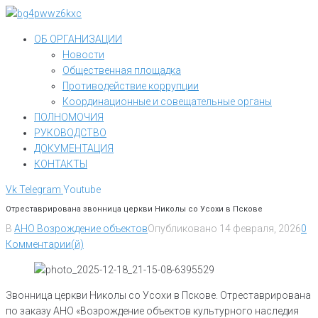
Перейти
к
ОБ ОРГАНИЗАЦИИ
контенту
Новости
Общественная площадка
Противодействие коррупции
Координационные и совещательные органы
ПОЛНОМОЧИЯ
РУКОВОДСТВО
ДОКУМЕНТАЦИЯ
КОНТАКТЫ
Vk
Telegram
Youtube
Отреставрирована звонница церкви Николы со Усохи в Пскове
В
АНО Возрождение объектов
Опубликовано
14 февраля, 2026
0
Комментарии(й)
Звонница церкви Николы со Усохи в Пскове. Отреставрирована
по заказу АНО «Возрождение объектов культурного наследия