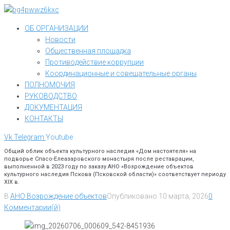
Перейти
к
ОБ ОРГАНИЗАЦИИ
контенту
Новости
Общественная площадка
Противодействие коррупции
Координационные и совещательные органы
ПОЛНОМОЧИЯ
РУКОВОДСТВО
ДОКУМЕНТАЦИЯ
КОНТАКТЫ
Vk
Telegram
Youtube
Общий облик объекта культурного наследия «Дом настоятеля» на
подворье Спасо-Елеазаровского монастыря после реставрации,
выполненной в 2023 году по заказу АНО «Возрождение объектов
культурного наследия Пскова (Псковской области)» соответствует периоду
XIX в.
В
АНО Возрождение объектов
Опубликовано
10 марта, 2026
0
Комментарии(й)