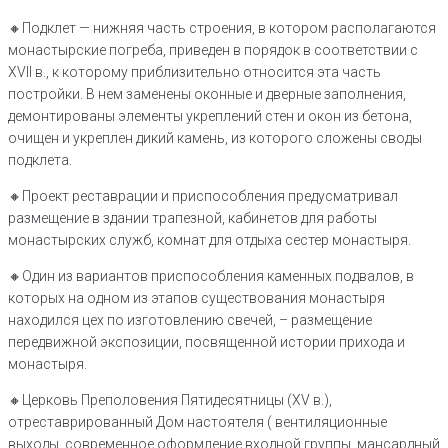
🔸Подклет — нижняя часть строения, в котором располагаются
монастырские погреба, приведен в порядок в соответствии с
XVII в., к которому приблизительно относится эта часть
постройки. В нем заменены оконные и дверные заполнения,
демонтированы элементы укреплений стен и окон из бетона,
очищен и укреплен дикий камень, из которого сложены своды
подклета.
🔸Проект реставрации и приспособления предусматривал
размещение в здании трапезной, кабинетов для работы
монастырских служб, комнат для отдыха сестер монастыря.
🔸Один из вариантов приспособления каменных подвалов, в
которых на одном из этапов существования монастыря
находился цех по изготовлению свечей, – размещение
передвижной экспозиции, посвященной истории прихода и
монастыря.
🔸Церковь Преполовения Пятидесятницы (XV в.),
отреставрированный Дом настоятеля ( вентиляционные
выходы, современное оформление входной группы, мансардный