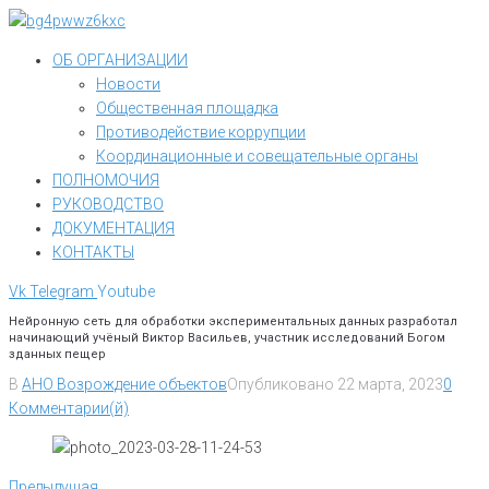
Перейти
к
ОБ ОРГАНИЗАЦИИ
контенту
Новости
Общественная площадка
Противодействие коррупции
Координационные и совещательные органы
ПОЛНОМОЧИЯ
РУКОВОДСТВО
ДОКУМЕНТАЦИЯ
КОНТАКТЫ
Vk
Telegram
Youtube
Нейронную сеть для обработки экспериментальных данных разработал
начинающий учёный Виктор Васильев, участник исследований Богом
зданных пещер
В
АНО Возрождение объектов
Опубликовано
22 марта, 2023
0
Комментарии(й)
Навигация
Предыдущая
Предыдущая