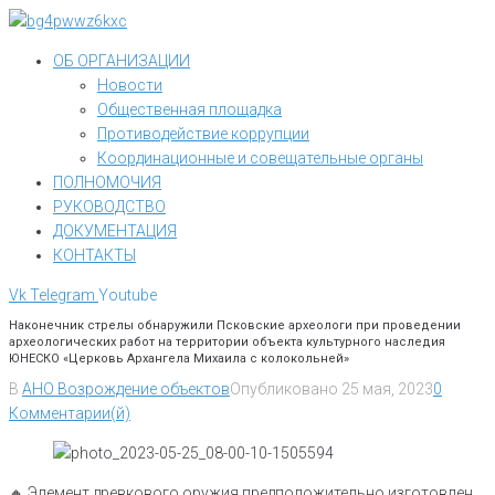
Перейти
к
ОБ ОРГАНИЗАЦИИ
контенту
Новости
Общественная площадка
Противодействие коррупции
Координационные и совещательные органы
ПОЛНОМОЧИЯ
РУКОВОДСТВО
ДОКУМЕНТАЦИЯ
КОНТАКТЫ
Vk
Telegram
Youtube
Наконечник стрелы обнаружили Псковские археологи при проведении
археологических работ на территории объекта культурного наследия
ЮНЕСКО «Церковь Архангела Михаила с колокольней»
В
АНО Возрождение объектов
Опубликовано
25 мая, 2023
0
Комментарии(й)
🔸️ Элемент древкового оружия предположительно изготовлен