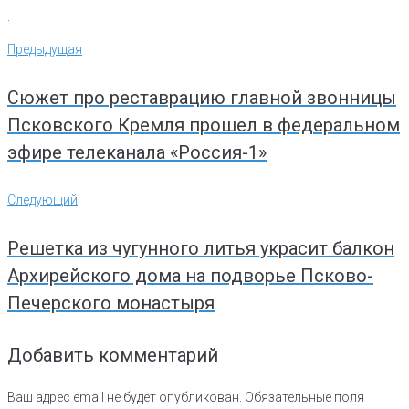
.
Навигация
Предыдущая
Предыдущая
по
записям
Сюжет про реставрацию главной звонницы
Псковского Кремля прошел в федеральном
эфире телеканала «Россия-1»
Следующий
Следующий
Решетка из чугунного литья украсит балкон
Архирейского дома на подворье Псково-
Печерского монастыря
Добавить комментарий
Ваш адрес email не будет опубликован.
Обязательные поля