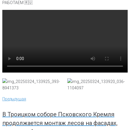
РАБОТАЕМ 🇷🇺
Навигация
Предыдущая
Предыдущая
по
записям
В Троицком соборе Псковского Кремля
продолжается монтаж лесов на фасадах,