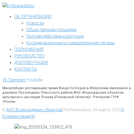
Перейти
к
ОБ ОРГАНИЗАЦИИ
контенту
Новости
Общественная площадка
Противодействие коррупции
Координационные и совещательные органы
ПОЛНОМОЧИЯ
РУКОВОДСТВО
ДОКУМЕНТАЦИЯ
КОНТАКТЫ
Vk
Telegram
Youtube
Масштабную реставрацию храма Входа Господня в Иерусалим завершило в
деревне Посолодино Плюсского района АНО «Возрождение объектов
культурного наследия Пскова (Псковской области)». Репортаж ГТРК
«Псков»
В
АНО Возрождение объектов
Опубликовано
24 марта, 2025
0
Комментарии(й)