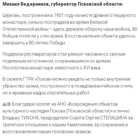
Михаил Ведерников, губернатор Псковской области:
Церковь, построенная в 1901 году на месте древнего пещерного
монастыря, сильно пострадала во время Великой
Отечественной войны – здесь держали оборону наши войска, 80
бойцов полегли у стен храма. Восстановление объекта удалось
завершить к 80-летию Победы.
Подарком реставраторов стал ремонт часовни со святым
подземным источником, сохранившимся со времён
Посолотина монастыря, известного с XVI века.
В сюжете ГТРК «Псков» можно увидеть не только внутреннее
убранство храма, построенного в псевдовизантийском стиле,
но и архивные кадры спасательных работ.
🙏🏼 Благодарю коллег из АНО «Возрождение объектов
культурного наследия Пскова (Псковской области)» и лично
Владыку ТИХОНА, председателя Совета Сергея СТЕПАШИНА за
трепетное отношение к нашим памятникам, за сохранение и
восстановление наших псковских храмов.