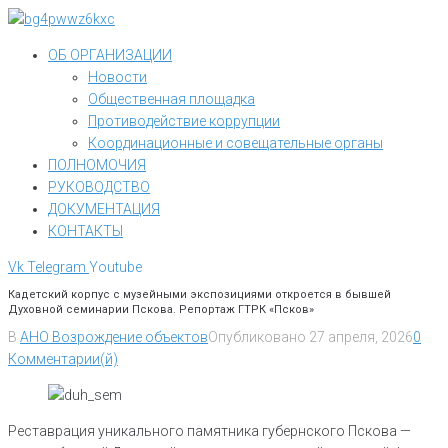
Перейти
к
ОБ ОРГАНИЗАЦИИ
контенту
Новости
Общественная площадка
Противодействие коррупции
Координационные и совещательные органы
ПОЛНОМОЧИЯ
РУКОВОДСТВО
ДОКУМЕНТАЦИЯ
КОНТАКТЫ
Vk
Telegram
Youtube
Кадетский корпус с музейными экспозициями откроется в бывшей
Духовной семинарии Пскова. Репортаж ГТРК «Псков»
В
АНО Возрождение объектов
Опубликовано
27 апреля, 2026
0
Комментарии(й)
Реставрация уникального памятника губернского Пскова —