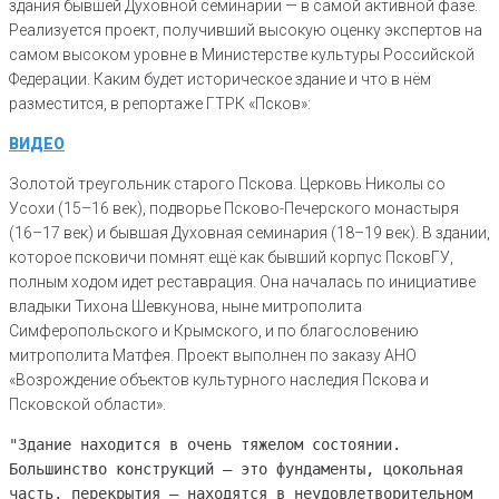
здания бывшей Духовной семинарии — в самой активной фазе.
Реализуется проект, получивший высокую оценку экспертов на
самом высоком уровне в Министерстве культуры Российской
Федерации. Каким будет историческое здание и что в нём
разместится, в репортаже ГТРК «Псков»:
ВИДЕО
Золотой треугольник старого Пскова. Церковь Николы со
Усохи (15–16 век), подворье Псково-Печерского монастыря
(16–17 век) и бывшая Духовная семинария (18–19 век). В здании,
которое псковичи помнят ещё как бывший корпус ПсковГУ,
полным ходом идет реставрация. Она началась по инициативе
владыки Тихона Шевкунова, ныне митрополита
Симферопольского и Крымского, и по благословению
митрополита Матфея. Проект выполнен по заказу АНО
«Возрождение объектов культурного наследия Пскова и
Псковской области».
"Здание находится в очень тяжелом состоянии.
Большинство конструкций — это фундаменты, цокольная
часть, перекрытия — находятся в неудовлетворительном