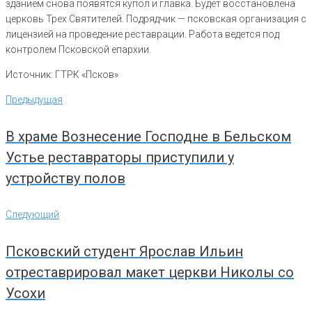
зданием снова появятся купол и главка. Будет восстановлена
церковь Трех Святителей. Подрядчик — псковская организация с
лицензией на проведение реставрации. Работа ведется под
контролем Псковской епархии.
Источник: ГТРК «Псков»
Навигация
Предыдущая
Предыдущая
по
записям
В храме Вознесение Господне в Бельском
Устье реставраторы приступили у
устройству полов
Следующий
Следующий
Псковский студент Ярослав Ильин
отреставрировал макет церкви Николы со
Усохи