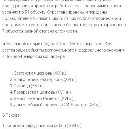
исследования и проектные работы с согласованиями на всех
уровнях по 51 объекту. Отреставрированы и переданы
пользователям 25 памятников. Из них по благотворительной
программе, то есть, совершенно бесплатно, -отреставрировано
7 объектов разной степени сложности.
🔸На разной стадии продолжающейся и завершающейся
реставрации объекты регионального и федерального значения
в Псково-Печерском монастыре:
Сретенская церковь (XIX в.).
Благовещенская церковь (XVI в.).
Ризница (XVII в.).
Лазаревская церковь (XVIII в.).
Башня Нижних Решеток (XVI в.).
Дом особняк баронессы С.М. Бюнтинг (XX в.)
В Пскове:
1.Троицкий кафедральный собор ( XVII в.).