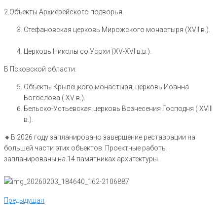
2.Объекты Архиерейского подворья.
Стефановская церковь Мирожского монастыря (XVII в.).
Церковь Николы со Усохи (XV-XVI в.в.).
В Псковской области:
Объекты Крыпецкого монастыря, церковь Иоанна
Богослова ( XV в.).
Бельско-Устьевская церковь Вознесения Господня ( XVIII
в.).
🔸В 2026 году запланировано завершение реставрации на
большей части этих объектов. Проектные работы
запланированы на 14 памятниках архитектуры.
Навигация
Предыдущая
Предыдущая
по
записям