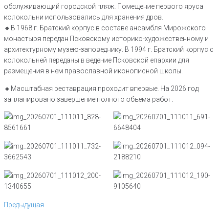
обслуживающий городской пляж. Помещение первого яруса
колокольни использовались для хранения дров.
🔸В 1968 г. Братский корпус в составе ансамбля Мирожского
монастыря передан Псковскому историко-художественному и
архитектурному музею-заповеднику. В 1994 г. Братский корпус с
колокольней переданы в ведение Псковской епархии для
размещения в нем православной иконописной школы.
🔸Масштабная реставрация проходит впервые. На 2026 год
запланировано завершение полного объема работ.
Навигация
Предыдущая
Предыдущая
по
записям