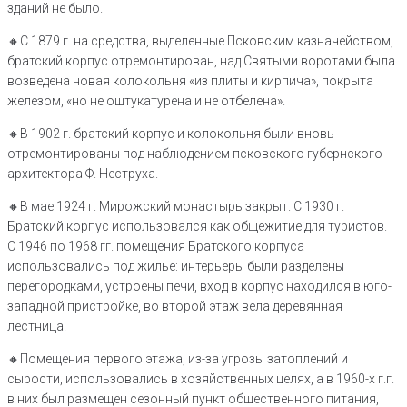
зданий не было.
🔸С 1879 г. на средства, выделенные Псковским казначейством,
братский корпус отремонтирован, над Святыми воротами была
возведена новая колокольня «из плиты и кирпича», покрыта
железом, «но не оштукатурена и не отбелена».
🔸В 1902 г. братский корпус и колокольня были вновь
отремонтированы под наблюдением псковского губернского
архитектора Ф. Неструха.
🔸В мае 1924 г. Мирожский монастырь закрыт. С 1930 г.
Братский корпус использовался как общежитие для туристов.
С 1946 по 1968 гг. помещения Братского корпуса
использовались под жилье: интерьеры были разделены
перегородками, устроены печи, вход в корпус находился в юго-
западной пристройке, во второй этаж вела деревянная
лестница.
🔸Помещения первого этажа, из-за угрозы затоплений и
сырости, использовались в хозяйственных целях, а в 1960-х г.г.
в них был размещен сезонный пункт общественного питания,