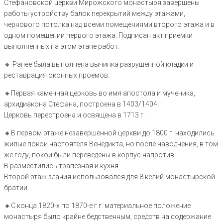
Стефановской церкви Мирожского монастыря завершены
работы устройству балок перекрытий между этажами,
чернового потолка над всеми помещениями второго этажа и в
одном помещении первого этажа. Подписан акт приемки
выполненных на этом этапе работ.
🔸 Ранее была выполнена вычинка разрушенной кладки и
реставрация оконных проемов.
🔸️Первая каменная церковь во имя апостола и мученика,
архидиакона Стефана, построена в 1403/1404.
Церковь перестроена и освящена в 1713 г.
🔸В первом этаже незавершенной церкви до 1800 г. находились
жилые покои настоятеля Венедикта, но после наводнения, в том
же году, покои были переведены в корпус напротив.
В разместились трапезная и кухня.
Второй этаж здания использовался для 8 келий монастырской
братии.
🔸С конца 1820-х по 1870-е г.г. материальное положение
монастыря было крайне бедственным, средств на содержание