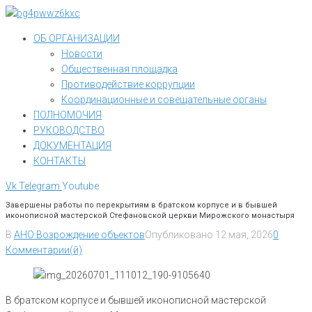
Перейти
к
ОБ ОРГАНИЗАЦИИ
контенту
Новости
Общественная площадка
Противодействие коррупции
Координационные и совещательные органы
ПОЛНОМОЧИЯ
РУКОВОДСТВО
ДОКУМЕНТАЦИЯ
КОНТАКТЫ
Vk
Telegram
Youtube
Завершены работы по перекрытиям в братском корпусе и в бывшей
иконописной мастерской Стефановской церкви Мирожского монастыря
В
АНО Возрождение объектов
Опубликовано
12 мая, 2026
0
Комментарии(й)
В братском корпусе и бывшей иконописной мастерской