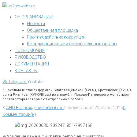
Перейти
к
ОБ ОРГАНИЗАЦИИ
контенту
Новости
Общественная площадка
Противодействие коррупции
Координационные и совещательные органы
ПОЛНОМОЧИЯ
РУКОВОДСТВО
ДОКУМЕНТАЦИЯ
КОНТАКТЫ
Vk
Telegram
Youtube
В цокольных этажах церквей Благовещенской (XVI в.), Сретенской (XVI-XIX
вв.) и Ризницы (XVI-XVIII вв.) из ансамбля Псково-Печерского монастыря
реставраторы завершают отделочные работы
В
АНО Возрождение объектов
Опубликовано
29 июня, 2026
0
Комментарии(й)
🔸Усиление каменной кладки выполнено методом