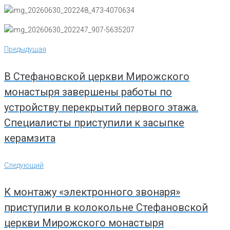
Навигация
Предыдущая
Предыдущая
по
записям
В Стефановской церкви Мирожского
монастыря завершены работы по
устройству перекрытий первого этажа.
Специалисты приступили к засыпке
керамзита
Следующий
Следующий
К монтажу «электронного звонаря»
приступили в колокольне Стефановской
церкви Мирожского монастыря