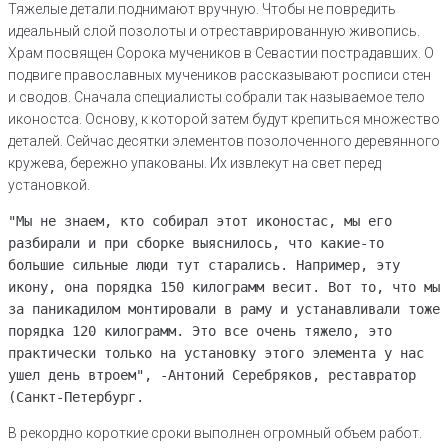
Тяжелые детали поднимают вручную. Чтобы не повредить
идеальный слой позолоты и отреставрированную живопись.
Храм посвящен Сорока мучеников в Севастии пострадавших. О
подвиге православных мучеников рассказывают росписи стен
и сводов. Сначала специалисты собрали так называемое тело
иконостса. Основу, к которой затем будут крепиться множество
деталей. Сейчас десятки элементов позолоченного деревянного
кружева, бережно упакованы. Их извлекут на свет перед
установкой.
"Мы не знаем, кто собирал этот иконостас, мы его
разбирали и при сборке выяснилось, что какие-то
большие сильные люди тут старались. Например, эту
икону, она порядка 150 килограмм весит. Вот то, что мы
за паникадилом монтировали в раму и устанавливали тоже
порядка 120 килограмм. Это все очень тяжело, это
практически только на установку этого элемента у нас
ушел день втроем", -Антоний Серебряков, реставратор
(Санкт-Петербург.
В рекордно короткие сроки выполнен огромный объем работ.