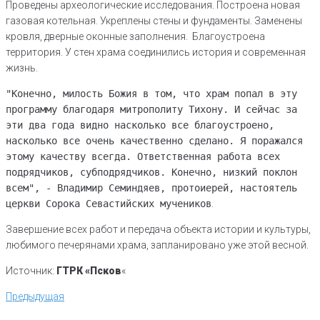
Проведены археологические исследования. Построена новая
газовая котельная. Укреплены стены и фундаменты. Заменены
кровля, дверные оконные заполнения. Благоустроена
территория. У стен храма соединились история и современная
жизнь.
"Конечно, милость Божия в том, что храм попал в эту
программу благодаря митрополиту Тихону. И сейчас за
эти два года видно насколько все благоустроено,
насколько все очень качественно сделано. Я поражался
этому качеству всегда. Ответственная работа всех
подрядчиков, субподрядчиков. Конечно, низкий поклон
всем", - Владимир Семиндяев, протоиерей, настоятель
церкви Сорока Севастийских мучеников
.
Завершение всех работ и передача объекта истории и культуры,
любимого печерянами храма, запланировано уже этой весной.
Источник:
ГТРК «Псков
«
Навигация
Предыдущая
Предыдущая
по
записям