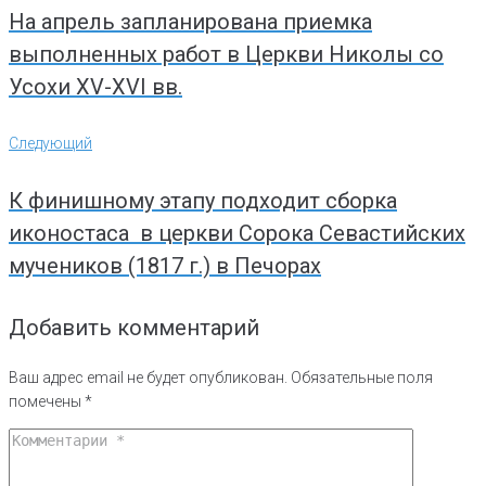
На апрель запланирована приемка
выполненных работ в Церкви Николы со
Усохи XV-XVI вв.
Следующий
Следующий
К финишному этапу подходит сборка
иконостаса в церкви Сорока Севастийских
мучеников (1817 г.) в Печорах
Добавить комментарий
Ваш адрес email не будет опубликован.
Обязательные поля
помечены
*