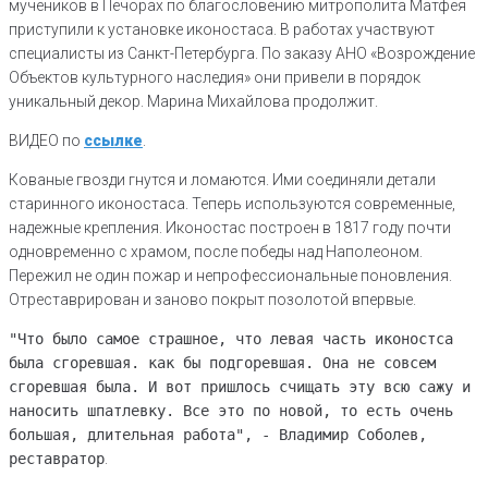
мучеников в Печорах по благословению митрополита Матфея
приступили к установке иконостаса. В работах участвуют
специалисты из Санкт-Петербурга. По заказу АНО «Возрождение
Объектов культурного наследия» они привели в порядок
уникальный декор. Марина Михайлова продолжит.
ВИДЕО по
ссылке
.
Кованые гвозди гнутся и ломаются. Ими соединяли детали
старинного иконостаса. Теперь используются современные,
надежные крепления. Иконостас построен в 1817 году почти
одновременно с храмом, после победы над Наполеоном.
Пережил не один пожар и непрофессиональные поновления.
Отреставрирован и заново покрыт позолотой впервые.
"Что было самое страшное, что левая часть иконостса
была сгоревшая. как бы подгоревшая. Она не совсем
сгоревшая была. И вот пришлось счищать эту всю сажу и
наносить шпатлевку. Все это по новой, то есть очень
большая, длительная работа", - Владимир Соболев,
реставратор
.