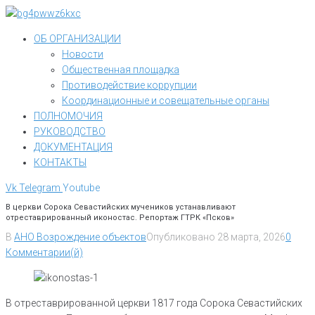
Перейти
к
ОБ ОРГАНИЗАЦИИ
контенту
Новости
Общественная площадка
Противодействие коррупции
Координационные и совещательные органы
ПОЛНОМОЧИЯ
РУКОВОДСТВО
ДОКУМЕНТАЦИЯ
КОНТАКТЫ
Vk
Telegram
Youtube
В церкви Сорока Севастийских мучеников устанавливают
отреставрированный иконостас. Репортаж ГТРК «Псков»
В
АНО Возрождение объектов
Опубликовано
28 марта, 2026
0
Комментарии(й)
В отреставрированной церкви 1817 года Сорока Севастийских