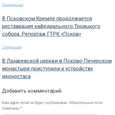
Навигация
Предыдущая
Предыдущая
по
записям
В Псковском Кремле продолжается
реставрация кафедрального Троицкого
собора. Репортаж ГТРК «Псков»
Следующий
Следующий
В Лазаревской церкви в Псково-Печерском
монастыре приступили к устройству
иконостаса
Добавить комментарий
Ваш адрес email не будет опубликован.
Обязательные поля
помечены
*