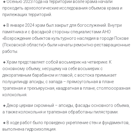
🔸Осенью 2023 года на территории возле храма начали
проходить археологические исследования объемов храма и
прилежащих территорий.
🔸В январе 2024 храм был закрыт для богослужений. Внутри
памятника и с фасадной стороны специалистами АНО
«Возрождение объектов культурного наследия в городе Пскове
(Псковской области)» были начаты ремонтно-реставрационные
работы.
🔸Храм представляет собой восьмерик на четверике. К
основному объему, несущему на себе восьмерик с
декоративным барабаном и главой, с востока примыкает
полуцилиндр апсиды, с запада – прямоугольная в плане
трапезная и трехъярусная, квадратная в плане, столпоооразная
колокольня.
🔸Декор церкви скромный – апсиды, фасады основного объема,
а также колокольня и трапезная обработаны пилястрами.
🔸В ходе работ было проведено укрепление стен и фундаментов,
выполнена гидроизоляция.