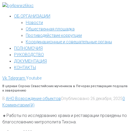
Перейти
к
ОБ ОРГАНИЗАЦИИ
контенту
Новости
Общественная площадка
Противодействие коррупции
Координационные и совещательные органы
ПОЛНОМОЧИЯ
РУКОВОДСТВО
ДОКУМЕНТАЦИЯ
КОНТАКТЫ
Vk
Telegram
Youtube
В церкви Сорока Севастийских мучеников в Печорах реставрация подошла
к завершению
В
АНО Возрождение объектов
Опубликовано
26 декабря, 2025
0
Комментарии(й)
🔸Работы по исследованию храма и реставрации проведены по
благословению митрополита Тихона.