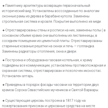
🔸Памятнику архитектуры возвращен первоначальный
исторический вид. Установлены воссозданные по аналогам
оконные рамы из дерева в барабане купола. Заменены
стропильная система и кровля. Покрытие выполнено из меди.
🔸Отреставрированы стены и росписи на них, заменены полы ( в
основном объеме храма они выполнены из лиственницы, в
соседнем помещении из цементной плиты. Отреставрированы
старинные кованые решетки на окнах и печь — голландка.
Заменены радиаторы отопления, окна и двери.
🔸Построена и оборудована газовая котельная, к храму
подведены все коммуникации, установлены противопожарная и
охранная системы, отреставрирован и позолочен иконостас.
Установлен алтарь.
🔸Приведены в порядок фасады часовни на территории двух
храмов Сорока Севастийских мучеников и Святой Варвары.
🔸Существующая церковь построена в 1817 году на
пожертвования прихожан и церковные средства на месте