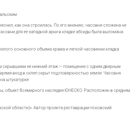
гальским.
яснил, как она строилась. По его мнению, часовня сложена не
 часовни для ее западной арки в кладке абсиды была выломана
желого основного объема храма и легкой часовенки кладка
ом скрывшими ее нижний этаж — помещение с одним дверным
время вход в склеп скрыт под поверхностью земли. Часовня
на штукатурке.
лы, объект Всемирного наследия ЮНЕСКО. Расположен в среднем
ской области)». Автор проекта реставрации псковский