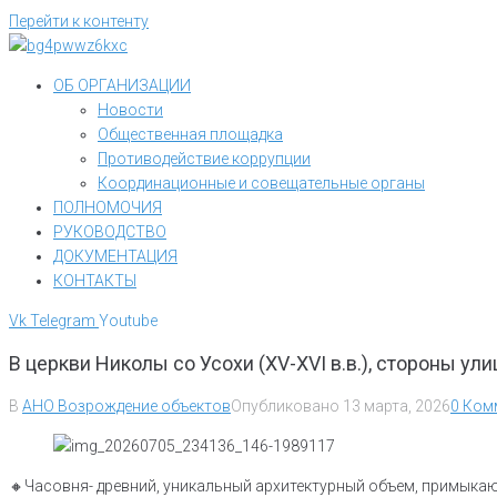
Перейти к контенту
ОБ ОРГАНИЗАЦИИ
Новости
Общественная площадка
Противодействие коррупции
Координационные и совещательные органы
ПОЛНОМОЧИЯ
РУКОВОДСТВО
ДОКУМЕНТАЦИЯ
КОНТАКТЫ
Vk
Telegram
Youtube
В церкви Николы со Усохи (XV-XVI в.в.), стороны у
В
АНО Возрождение объектов
Опубликовано
13 марта, 2026
0 Ком
🔸Часовня- древний, уникальный архитектурный объем, примыкаю