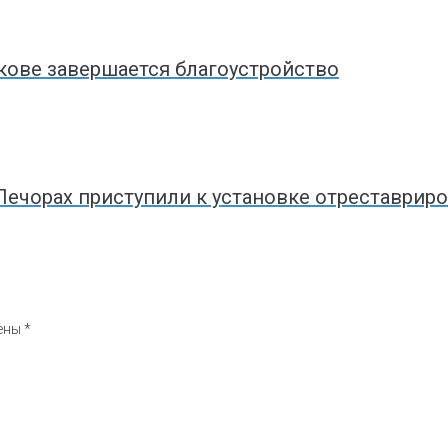
кове завершается благоустройство
Печорах приступили к установке отреставрир
чены
*