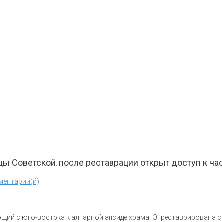
лицы Советской, после реставрации открыт доступ к ч
ментарии(й)
щий с юго-востока к алтарной апсиде храма. Отреставрирована с