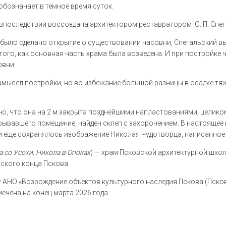
бозначает в темное время суток.
 впоследствии воссоздана архитектором реставратором Ю. П. Спе
а было сделано открытие о существовании часовни, Спегальский вы
 того, как основная часть храма была возведена. И при постройке
овни.
амысел постройки, но во избежание большой разницы в осадке тя
о, что она на 2 м закрыта позднейшими напластованиями, целик
ывавшего помещение, найден склеп с захоронением. В настоящее 
и еще сохранялось изображение Николая Чудотворца, написанное 
 со Усохи, Никола в Опоках
) — храм Псковской архитектурной шко
ского конца Пскова.
 АНО «Возрождение объектов культурного наследия Пскова (Псков
ечена на конец марта 2026 года.