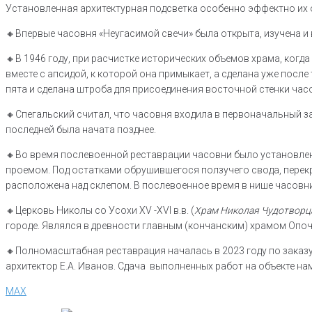
Установленная архитектурная подсветка особенно эффектно их о
🔸Впервые часовня «Неугасимой свечи» была открыта, изучена и
🔸В 1946 году, при расчистке исторических объемов храма, когд
вместе с апсидой, к которой она примыкает, а сделана уже после
пята и сделана штроба для присоединения восточной стенки час
🔸Спегальский считал, что часовня входила в первоначальный з
последней была начата позднее.
🔸Во время послевоенной реставрации часовни было установлен
проемом. Под остатками обрушившегося ползучего свода, перекр
расположена над склепом. В послевоенное время в нише часовн
🔸Церковь Николы со Усохи XV -XVI в.в. (
Храм Николая Чудотворца
городе. Являлся в древности главным (кончанским) храмом Опоч
🔸Полномасштабная реставрация началась в 2023 году по заказу
архитектор Е.А. Иванов. Сдача выполненных работ на объекте нам
MAX