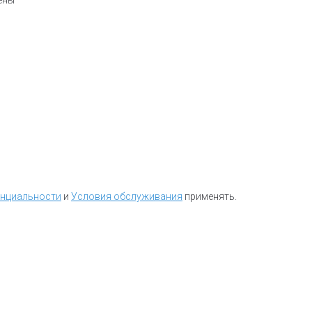
чены
*
енциальности
и
Условия обслуживания
применять.