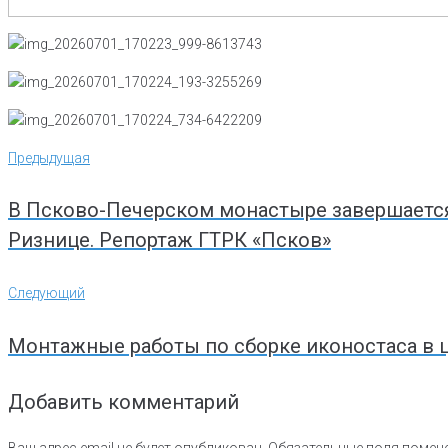
Навигация
Предыдущая
Предыдущая
по
записям
В Псково-Печерском монастыре завершается
Ризнице. Репортаж ГТРК «Псков»
Следующий
Следующий
Монтажные работы по сборке иконостаса в 
Добавить комментарий