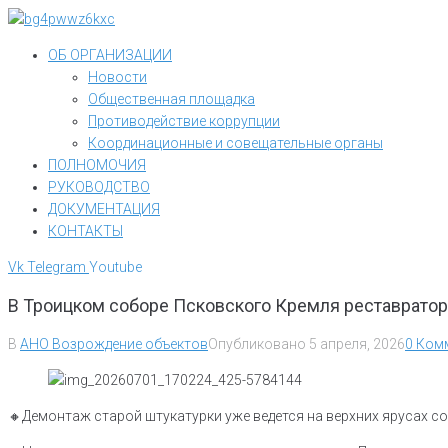
Перейти
к
ОБ ОРГАНИЗАЦИИ
контенту
Новости
Общественная площадка
Противодействие коррупции
Координационные и совещательные органы
ПОЛНОМОЧИЯ
РУКОВОДСТВО
ДОКУМЕНТАЦИЯ
КОНТАКТЫ
Vk
Telegram
Youtube
В Троицком соборе Псковского Кремля реставрато
В
АНО Возрождение объектов
Опубликовано
5 апреля, 2026
0 Ком
🔸Демонтаж старой штукатурки уже ведется на верхних ярусах с