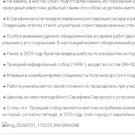
🔸На замену, в местах утрат, подготовлен камень из Порховских
природный известняк, добытый таким способом, не должен имет
🔸В Серафимовском приделе завершена реставрация сводов и ра
Следующим этапом станет штукатурка отреставрированных стен
🔸Особое внимание уделено обнаруженному во время работ декор
решение о его сохранении. В настоящий момент обнаруженный 
🔸Ранее, в 2024 году были проведены работы по раскрытию исто
🔸Троицкий кафедральный собор (1699г.), входит в состав ОКН 
🔸️Впервые в новейшее время специалисты получили доступ к по
🔸️Работа уникальная по своей сложности, проводилась при уча
🔸️Церковь во имя преподобного Серафима Саровского устроена 
🔸️О том, что Троицкий собор является местом погребения княз
который, согласно легенде, в 1570 году спас город от карательн