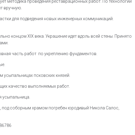
ебует методика проведения реставрационных работ. По технологии
т вручную.
частки для подведения новых инженерных коммуникаций.
но концом XIX века. Украшение идет вдоль всей стены. Принято
ами.
новная часть работ по укреплению фундаментов.
ые.
ам усыпальницах псковских князей.
ющих качество выполняемых работ.
я усыпальница.
ти, под соборным храмом погребен юродивый Никола Салос,