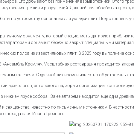
 карьеров. Его добывают без применения взрывотехники. Этого тр
ь внутренних трещин и разрушений. Дальнейшая обработка проходи
боты по устройству основания для укладки плит. Подготовлены у
.
ативному орнаменту, который специалисты датируют приблизитель
реставраторами орнамент бережно закрыт специальными материал
рических полов из известняковых плит. В 2025 году выполнена ос
ФЗ «Ансамбль Кремля». Масштабная реставрация проводится вперв
дземным галереям. С древнейших времен известно об устроенных т
стии археологов, авторского надзора и организаций, контролиру
в нижнем ярусе собора. За ее алтарем находится еще одна древня
ей и священства, известно по письменным источникам. В частнос
ого похода царя Ивана Грозного.