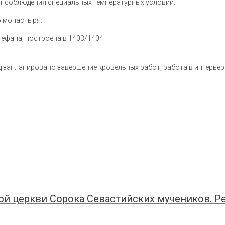
уют соблюдения специальных температурных условий.
о монастыря.
тефана, построена в 1403/1404.
од запланировано завершение кровельных работ, работа в интерьер
ой церкви Сорока Севастийских мучеников. Р