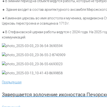
🔸️В зимний период на объекте ведутся работы, которые не треб
🔸️ Здание входит в состав архитектурного ансамбля Мирожског
🔸️Каменная церковь во имя апостола и мученика, архидиакона С
Церковь перестроена и освящена в 1713 г.
🔸️В Стефановской церкви работы ведутся с 2024 года. На 2025 г
коммуникаций.
Навигация
Предыдущая
Предыдущая
по
записям
Завершается золочение иконостаса Печорск