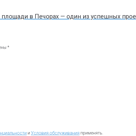
 площади в Печорах — один из успешных про
чены
*
енциальности
и
Условия обслуживания
применять.