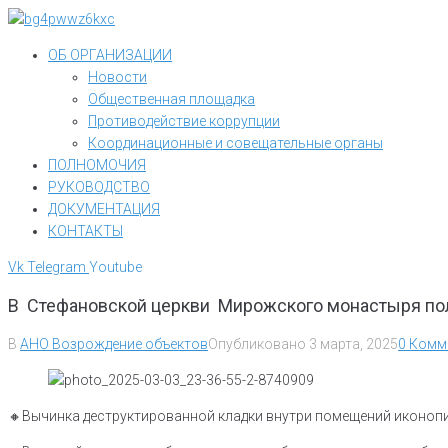
Перейти
к
ОБ ОРГАНИЗАЦИИ
контенту
Новости
Общественная площадка
Противодействие коррупции
Координационные и совещательные органы
ПОЛНОМОЧИЯ
РУКОВОДСТВО
ДОКУМЕНТАЦИЯ
КОНТАКТЫ
Vk
Telegram
Youtube
В Стефановской церкви Мирожского монастыря пол
В
АНО Возрождение объектов
Опубликовано
3 марта, 2025
0 Комм
🔸️Вычинка деструктированной кладки внутри помещений иконопи