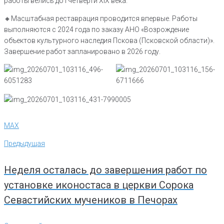
работы велись до I четверти XIX века.
🔸Масштабная реставрация проводится впервые. Работы
выполняются с 2024 года по заказу АНО «Возрождение
объектов культурного наследия Пскова (Псковской области)».
Завершение работ запланировано в 2026 году.
MAX
Навигация
Предыдущая
Предыдущая
по
записям
Неделя осталась до завершения работ по
установке иконостаса в церкви Сорока
Севастийских мучеников в Печорах