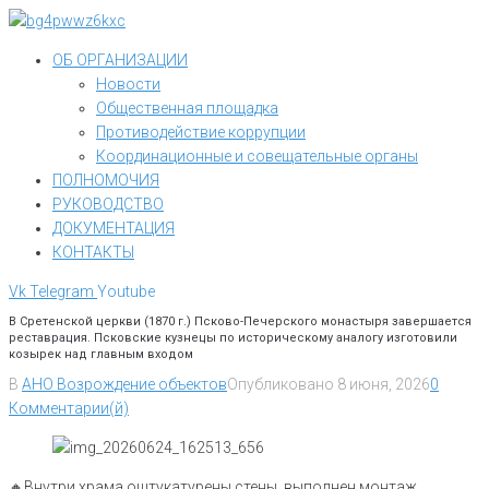
Перейти
к
ОБ ОРГАНИЗАЦИИ
контенту
Новости
Общественная площадка
Противодействие коррупции
Координационные и совещательные органы
ПОЛНОМОЧИЯ
РУКОВОДСТВО
ДОКУМЕНТАЦИЯ
КОНТАКТЫ
Vk
Telegram
Youtube
В Сретенской церкви (1870 г.) Псково-Печерского монастыря завершается
реставрация. Псковские кузнецы по историческому аналогу изготовили
козырек над главным входом
В
АНО Возрождение объектов
Опубликовано
8 июня, 2026
0
Комментарии(й)
🔸Внутри храма оштукатурены стены, выполнен монтаж