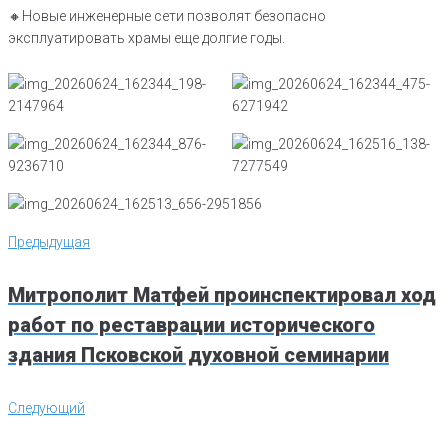
🔸Новые инженерные сети позволят безопасно
эксплуатировать храмы еще долгие годы.
Навигация
Предыдущая
Предыдущая
по
записям
Митрополит Матфей проинспектировал ход
работ по реставрации исторического
здания Псковской духовной семинарии
Следующий
Следующий