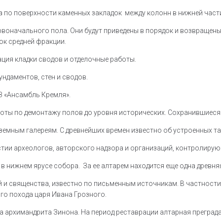
а по поверхности каменных закладок между колонн в нижней части
воначального пола. Они будут приведены в порядок и возвращены 
ок средней фракции.
ация кладки сводов и отделочные работы.
ндаментов, стен и сводов.
З «Ансамбль Кремля».
оты по демонтажу полов до уровня исторических. Сохранившиеся
дземным галереям. С древнейших времен известно об устроенных т
стии археологов, авторского надзора и организаций, контролиру
в нижнем ярусе собора. За ее алтарем находится еще одна древня
ей и священства, известно по письменным источникам. В частнос
ого похода царя Ивана Грозного.
ца архимандрита Зинона. На период реставрации алтарная преград