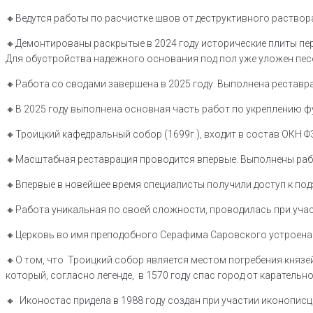
🔸Ведутся работы по расчистке швов от деструктивного раствор
🔸Демонтированы раскрытые в 2024 году исторические плиты пер
Для обустройства надежного основания под пол уже уложен пес
🔸Работа со сводами завершена в 2025 году. Выполнена реставр
🔸В 2025 году выполнена основная часть работ по укреплению фу
🔸Троицкий кафедральный собор (1699г.), входит в состав ОКН Ф
🔸️Масштабная реставрация проводится впервые. Выполнены раб
🔸️Впервые в новейшее время специалисты получили доступ к по
🔸️Работа уникальная по своей сложности, проводилась при уча
🔸️Церковь во имя преподобного Серафима Саровского устроена 
🔸️О том, что Троицкий собор является местом погребения княз
который, согласно легенде, в 1570 году спас город от карательн
🔸️ Иконостас придела в 1988 году создан при участии иконопис