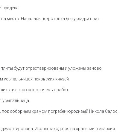
 придела.
на место. Началась подготовка для укладки плит.
 плиты будут отреставрированы и уложены заново.
ам усыпальницах псковских князей.
ющих качество выполняемых работ.
я усыпальница.
ти, под соборным храмом погребен юродивый Никола Салос,
а демонтирована. Иконы находятся на хранении в епархии.