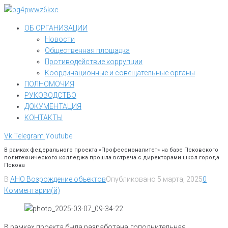
Перейти
к
ОБ ОРГАНИЗАЦИИ
контенту
Новости
Общественная площадка
Противодействие коррупции
Координационные и совещательные органы
ПОЛНОМОЧИЯ
РУКОВОДСТВО
ДОКУМЕНТАЦИЯ
КОНТАКТЫ
Vk
Telegram
Youtube
В рамках федерального проекта «Профессионалитет» на базе Псковского
политехнического колледжа прошла встреча с директорами школ города
Пскова
В
АНО Возрождение объектов
Опубликовано
5 марта, 2025
0
Комментарии(й)
В рамках проекта была разработана дополнительная