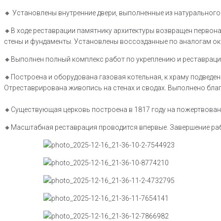
🔸 Установлены внутренние двери, выполненные из натурального 
🔸В ходе реставрации памятнику архитектуры возвращен первона
стены и фундаменты. Установлены воссозданные по аналогам око
🔸Выполнен полный комплекс работ по укреплению и реставрации
🔸Построена и оборудована газовая котельная, к храму подвед
Отреставрирована живопись на стенах и сводах. Выполнено бла
🔸Существующая церковь построена в 1817 году на пожертвован
🔸Масштабная реставрация проводится впервые. Завершение рабо