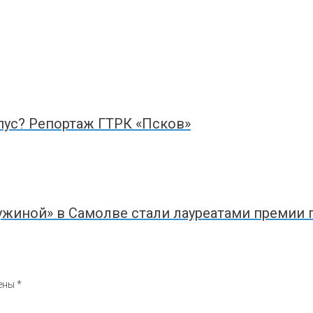
пус? Репортаж ГТРК «Псков»
ужиной» в Самолве стали лауреатами премии 
чены
*