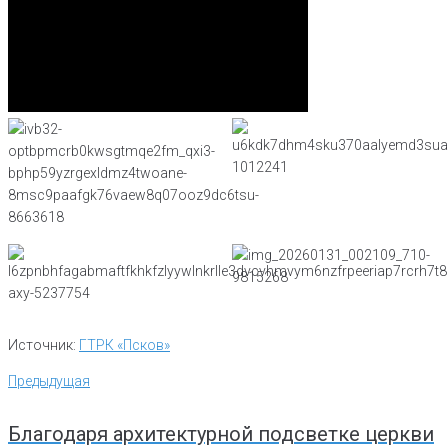
Источник:
ГТРК «Псков»
Навигация
Предыдущая
Предыдущая
по
записям
Благодаря архитектурной подсветке церкви