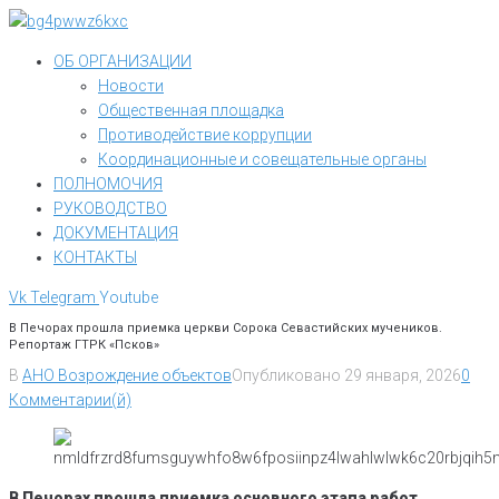
Перейти
к
ОБ ОРГАНИЗАЦИИ
контенту
Новости
Общественная площадка
Противодействие коррупции
Координационные и совещательные органы
ПОЛНОМОЧИЯ
РУКОВОДСТВО
ДОКУМЕНТАЦИЯ
КОНТАКТЫ
Vk
Telegram
Youtube
В Печорах прошла приемка церкви Сорока Севастийских мучеников.
Репортаж ГТРК «Псков»
В
АНО Возрождение объектов
Опубликовано
29 января, 2026
0
Комментарии(й)
В Печорах прошла приемка основного этапа работ,