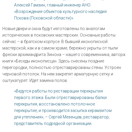
Алексей Гамзин, главный инженер АНО
«Возрождение объектов культурного наследия
Пскова (Псковской области)».
Новые двери и окна будут изготовлены по аналогам
исторических в псковских мастерских. Основные работы
сейчас – в братском корпусе. В бывшей иконописной
мастерской, как и в самом храме, бережно укрыты от пыли
фрески архимандрита Зинона – нашего современника, автора
книги «Беседы иконописца». Здесь снесены поздние
перегородки, полностью отреставрированы стены. Устроен
черновой потолок. На нем закрепят арматурную сетку и
оштукатурят. Идет замена полов.
«Ведутся работы по реставрации перекрытия
первого этажа. Были отреставрированы балки
перекрытия, восстановлено потолочное
перекрытие, и производится засыпка керамзитом
для утепления», – Сергей Мезенцев, реставратор,
представитель подрядной организации.