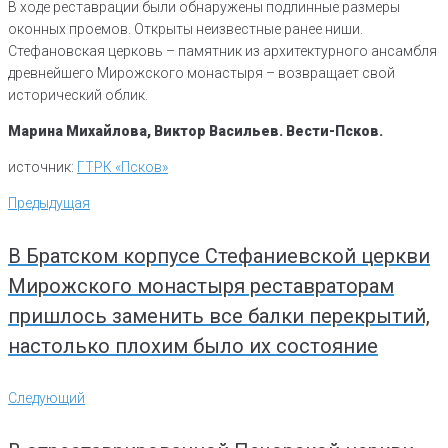
В ходе реставрации были обнаружены подлинные размеры
оконных проемов. Открыты неизвестные ранее ниши.
Стефановская церковь – памятник из архитектурного ансамбля
древнейшего Мирожского монастыря – возвращает свой
исторический облик.
Марина Михайлова, Виктор Васильев. Вести-Псков.
источник:
ГТРК «Псков»
Навигация
Предыдущая
Предыдущая
по
записям
В Братском корпусе Стефаниевской церкви
Мирожского монастыря реставраторам
пришлось заменить все балки перекрытий,
настолько плохим было их состояние
Следующий
Следующий