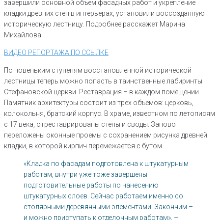
завершили основной объем фасадных работ и укрепление
кладки древних стен в интерьерах, установили воссозданную
историческую лестницу. Подробнее расскажет Марина
Михайлова
ВИДЕО РЕПОРТАЖА ПО ССЫЛКЕ
По новеньким ступеням восстановленной исторической
лестницы теперь можно попасть в таинственные лабиринты
Стефановской церкви. Реставрация – в каждом помещении.
Памятник архитектуры состоит из трех объемов: церковь,
колокольня, братский корпус. В храме, известном по летописям
с 17 века, отреставрированы стены и своды. Заново
переложены оконные проемы с сохранением рисунка древней
кладки, в которой кирпич перемежается с бутом.
«Кладка по фасадам подготовлена к штукатурным
работам, внутри уже тоже завершены
подготовительные работы по нанесению
штукатурных слоев. Сейчас работаем именно со
столярными деревянными элементами. Закончим –
и можно приступать к отделочным работам», –