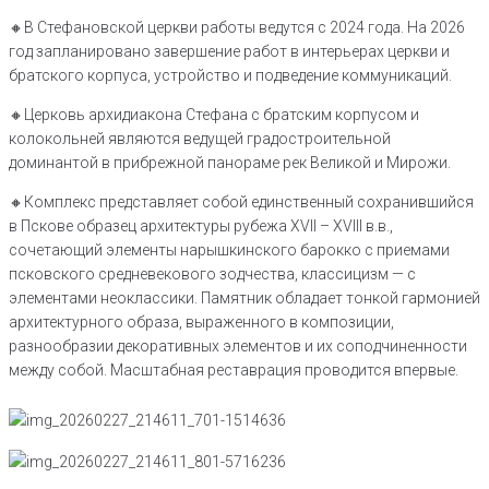
🔸️В Стефановской церкви работы ведутся с 2024 года. На 2026
год запланировано завершение работ в интерьерах церкви и
братского корпуса, устройство и подведение коммуникаций.
🔸Церковь архидиакона Стефана с братским корпусом и
колокольней являются ведущей градостроительной
доминантой в прибрежной панораме рек Великой и Мирожи.
🔸Комплекс представляет собой единственный сохранившийся
в Пскове образец архитектуры рубежа XVII – XVIII в.в.,
сочетающий элементы нарышкинского барокко с приемами
псковского средневекового зодчества, классицизм — с
элементами неоклассики. Памятник обладает тонкой гармонией
архитектурного образа, выраженного в композиции,
разнообразии декоративных элементов и их соподчиненности
между собой. Масштабная реставрация проводится впервые.