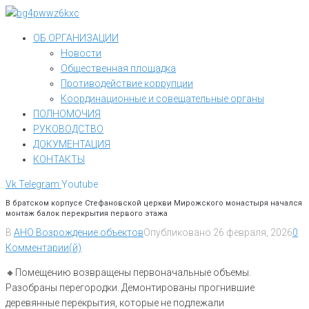
Перейти
к
ОБ ОРГАНИЗАЦИИ
контенту
Новости
Общественная площадка
Противодействие коррупции
Координационные и совещательные органы
ПОЛНОМОЧИЯ
РУКОВОДСТВО
ДОКУМЕНТАЦИЯ
КОНТАКТЫ
Vk
Telegram
Youtube
В братском корпусе Стефановской церкви Мирожского монастыря начался
монтаж балок перекрытия первого этажа
В
АНО Возрождение объектов
Опубликовано
26 февраля, 2026
0
Комментарии(й)
🔸Помещению возвращены первоначальные объемы.
Разобраны перегородки. Демонтированы прогнившие
деревянные перекрытия, которые не подлежали