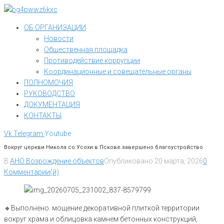
Перейти
к
ОБ ОРГАНИЗАЦИИ
контенту
Новости
Общественная площадка
Противодействие коррупции
Координационные и совещательные органы
ПОЛНОМОЧИЯ
РУКОВОДСТВО
ДОКУМЕНТАЦИЯ
КОНТАКТЫ
Vk
Telegram
Youtube
Вокруг церкви Никола со Усохи в Пскове завершено благоустройство
В
АНО Возрождение объектов
Опубликовано
20 марта, 2026
0
Комментарии(й)
🔸Выполнено мощение декоративной плиткой территории
вокруг храма и облицовка камнем бетонных конструкций,