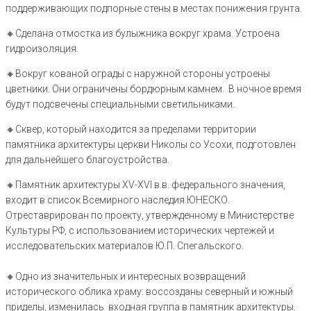
поддерживающих подпорные стены в местах понижения грунта.
🔸Сделана отмостка из булыжника вокруг храма. Устроена
гидроизоляция.
🔸Вокруг кованой ограды с наружной стороны устроены
цветники. Они ограничены бордюрным камнем. В ночное время
будут подсвечены специальными светильниками.
🔸Сквер, который находится за пределами территории
памятника архитектуры церкви Николы со Усохи, подготовлен
для дальнейшего благоустройства.
🔸Памятник архитектуры XV-XVI в.в. федерального значения,
входит в список Всемирного наследия ЮНЕСКО.
Отреставрирован по проекту, утвержденному в Министерстве
Культуры РФ, с использованием исторических чертежей и
исследовательских материалов Ю.П. Спегальского.
🔸Одно из значительных и интересных возвращений
исторического облика храму: воссозданы северный и южный
приделы, изменилась входная группа в памятник архитектуры.