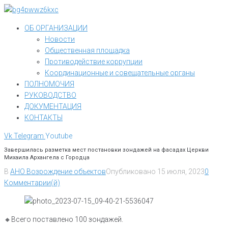
Перейти
к
ОБ ОРГАНИЗАЦИИ
контенту
Новости
Общественная площадка
Противодействие коррупции
Координационные и совещательные органы
ПОЛНОМОЧИЯ
РУКОВОДСТВО
ДОКУМЕНТАЦИЯ
КОНТАКТЫ
Vk
Telegram
Youtube
Завершилась разметка мест постановки зондажей на фасадах Церкви
Михаила Архангела с Городца
В
АНО Возрождение объектов
Опубликовано
15 июля, 2023
0
Комментарии(й)
🔸️Всего поставлено 100 зондажей.